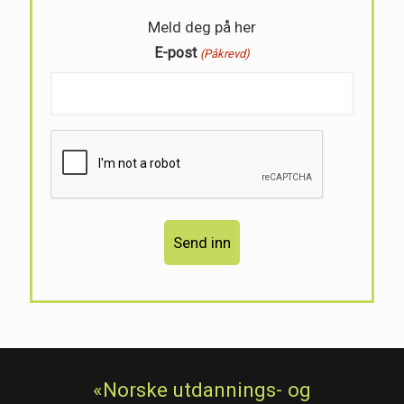
Meld deg på her
E-post
(Påkrevd)
«Norske utdannings- og