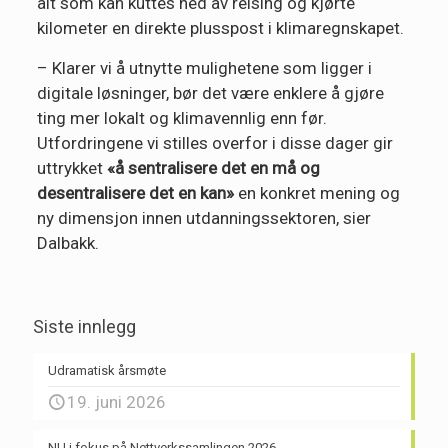
alt som kan kuttes ned av reising og kjørte
kilometer en direkte plusspost i klimaregnskapet.
– Klarer vi å utnytte mulighetene som ligger i
digitale løsninger, bør det være enklere å gjøre
ting mer lokalt og klimavennlig enn før.
Utfordringene vi stilles overfor i disse dager gir
uttrykket
«å sentralisere det en må og
desentralisere det en kan»
en konkret mening og
ny dimensjon innen utdanningssektoren, sier
Dalbakk.
Siste innlegg
Udramatisk årsmøte
19. juni 2026
NU i fokus på Nettverkssamlingen 2026