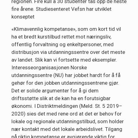
regionen. Fire kull a 30 studenter tas opp de neste
fire årene. Studiesenteret Vefsn har utviklet
konseptet
«Klimavennlig kompetanse», som om kort tid vil
ha et bredt kurstilbud rettet mot næringsliv,
offentlig forvaltning og enkeltpersoner, med
distribusjon via utdanningssentre over det meste
av landet. Slik kan vi fortsette med eksempler.
Interesseorganisasjonen Norske
utdanningssentre (NU) har jobbet hardt for å få
gehør for den jobben utdanningssentrene gjør.
Det er solide argumenter for å gi dem
driftsstøtte slik at de kan ha en forutsigbar
økonomi. I Distriktmeldingen (Meld. St. 5 2019–
2020) sies det med rene ord at det er behov for
lokale og regionale utdanningstilbud, som holder
nær kontakt med det lokale arbeidslivet. Tilgang
på riktig kompetanse er avgjørende viktig for